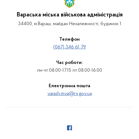
Вараська міська військова адміністрація
34400, м.Вараш, майдан Незалежності, будинок 1
Телефон
(067) 346 61 79
Час роботи:
пн-чт:08.00-17.15 пт:08.00-16.00
Електронна пошта
varash.mva@rv.gov.ua