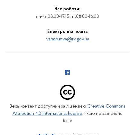
Час роботи:
пн-чт:08.00-17.15 пт:08.00-16.00
Електронна пошта
varash.mva@rv.gov.ua
Весь контент доступний за ліцензією
Creative Commons
Attribution 4.0 International license
, якщо не зазначено
інше