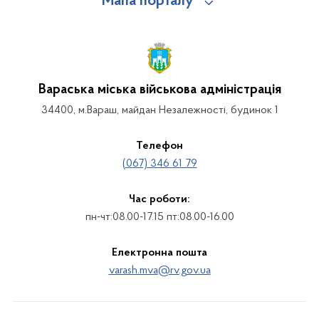
Мапа порталу
Вараська міська військова адміністрація
34400, м.Вараш, майдан Незалежності, будинок 1
Телефон
(067) 346 61 79
Час роботи:
пн-чт:08.00-17.15 пт:08.00-16.00
Електронна пошта
varash.mva@rv.gov.ua