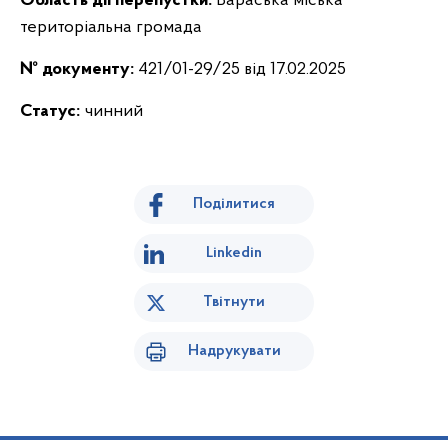
Область дії перепустки:
Вараська міська
територіальна громада
№ документу:
421/01-29/25 від 17.02.2025
Статус:
чинний
Поділитися
Linkedin
Твітнути
Надрукувати