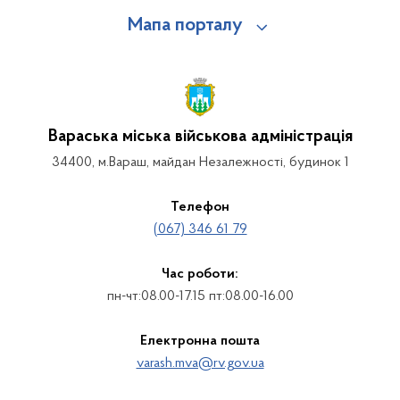
Мапа порталу
Вараська міська військова адміністрація
34400, м.Вараш, майдан Незалежності, будинок 1
Телефон
(067) 346 61 79
Час роботи:
пн-чт:08.00-17.15 пт:08.00-16.00
Електронна пошта
varash.mva@rv.gov.ua