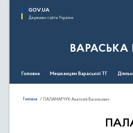
до
основного
GOV.UA
вмісту
Державні сайти України
ВАРАСЬКА 
Головна
Мешканцям Вараської ТГ
Діяль
Головна
ПАЛАМАРЧУК Анатолій Васильович
ПАЛА