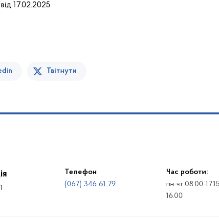
від 17.02.2025
edin
Твітнути
Телефон
Час роботи:
ія
(067) 346 61 79
пн-чт:08.00-17.1
1
16.00