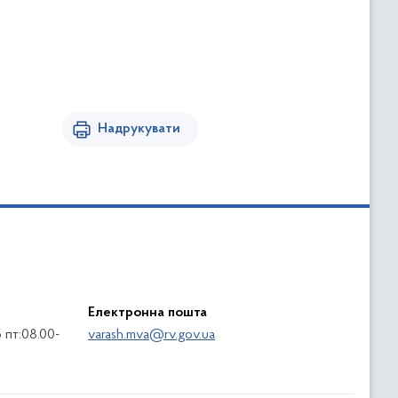
Надрукувати
Електронна пошта
5 пт:08.00-
varash.mva@rv.gov.ua