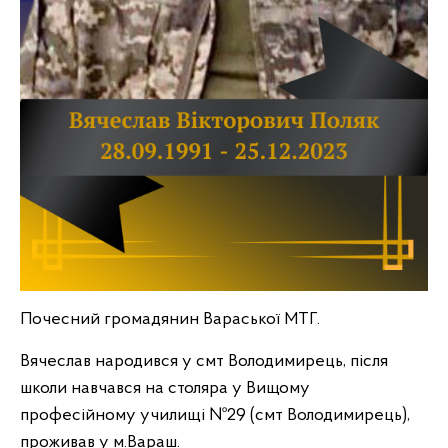
Почесний громадянин Вараської МТГ.
Вячеслав народився у смт Володимирець, після
школи навчався на столяра у Вищому
професійному училищі №29 (смт Володимирець),
проживав у м.Вараш.