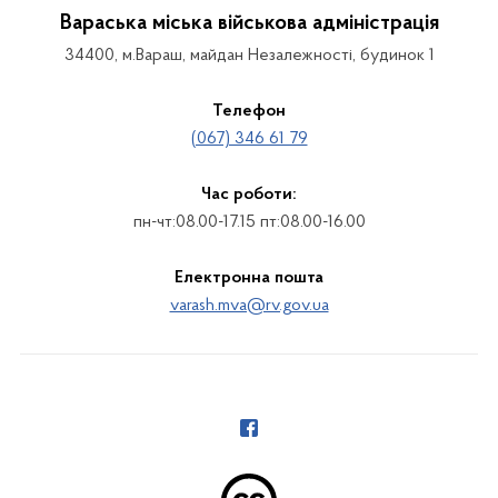
Вараська міська військова адміністрація
34400, м.Вараш, майдан Незалежності, будинок 1
Телефон
(067) 346 61 79
Час роботи:
пн-чт:08.00-17.15 пт:08.00-16.00
Електронна пошта
varash.mva@rv.gov.ua