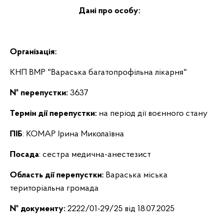
Дані про особу:
Організація:
КНП ВМР "Вараська багатопрофільна лікарня"
№ перепустки:
3637
Термін дії перепустки:
на період дії воєнного стану
ПІБ
: КОМАР Ірина Миколаївна
Посада
: сестра медична-анестезист
Область дії перепустки:
Вараська міська
територіальна громада
№ документу:
2222/01-29/25 від 18.07.2025