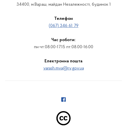
34400, м.Вараш, майдан Незалежності, будинок 1
Телефон
(067) 346 61 79
Час роботи:
пн-чт:08.00-17.15 пт:08.00-16.00
Електронна пошта
varash.mva@rv.gov.ua