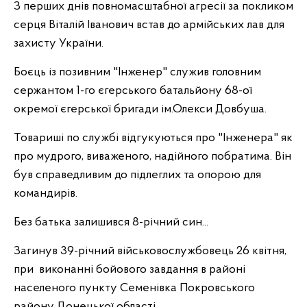
З перших днів повномасштабної агресії за покликом
серця Віталій Іванович встав до армійських лав для
захисту України.
Боєць із позивним "Інженер" служив головним
сержантом 1-го єгерського батальйону 68-ої
окремої єгерської бригади ім.Олекси Довбуша.
Товариші по службі відгукуються про "Інженера" як
про мудрого, виваженого, надійного побратима. Він
був справедливим до підлеглих та опорою для
командирів.
Без батька залишився 8-річний син...
Загинув 39-річний військовослужбовець 26 квітня,
при виконанні бойового завдання в районі
населеного пункту Семенівка Покровського
району Донецької області.