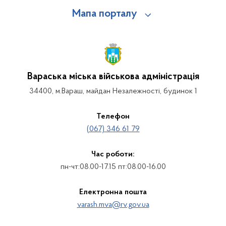
Мапа порталу
Вараська міська військова адміністрація
34400, м.Вараш, майдан Незалежності, будинок 1
Телефон
(067) 346 61 79
Час роботи:
пн-чт:08.00-17.15 пт:08.00-16.00
Електронна пошта
varash.mva@rv.gov.ua