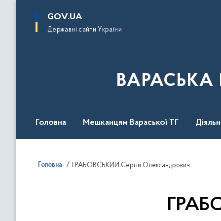
до
основного
GOV.UA
вмісту
Державні сайти України
ВАРАСЬКА 
Головна
Мешканцям Вараської ТГ
Діяль
Головна
ГРАБОВСЬКИЙ Сергій Олександрович
ГРАБО