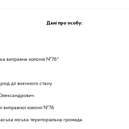
Дані про особу:
ка виправна колонія №76"
ріод дії воєнного стану
Олександрович
ої виправної колонії №76
аська міська територіальна громада