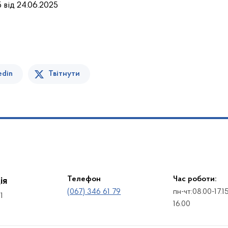
 від 24.06.2025
edin
Твітнути
Телефон
Час роботи:
ія
(067) 346 61 79
пн-чт:08.00-17.1
1
16.00