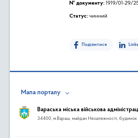
№ документу:
1919/01-29/25
Статус:
чинний
Поділитися
Link
Мапа порталу
Вараська міська військова адміністрац
34400, м.Вараш, майдан Незалежності, будинок 