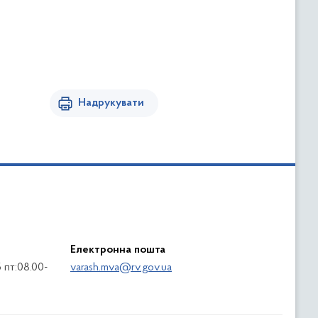
Надрукувати
Електронна пошта
5 пт:08.00-
varash.mva@rv.gov.ua