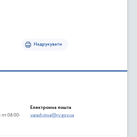
Надрукувати
Електронна пошта
5 пт:08.00-
varash.mva@rv.gov.ua