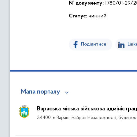
№ документу:
1780/01-29/25
Статус:
чинний
Поділитися
Link
Мапа порталу
Вараська міська військова адміністрац
34400, м.Вараш, майдан Незалежності, будинок 