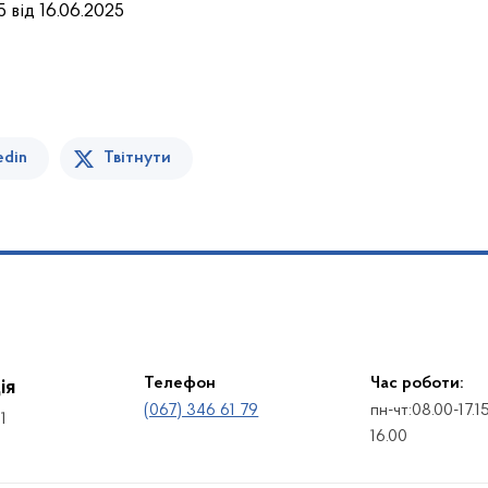
 від 16.06.2025
edin
Твітнути
Телефон
Час роботи:
ія
(067) 346 61 79
пн-чт:08.00-17.1
1
16.00