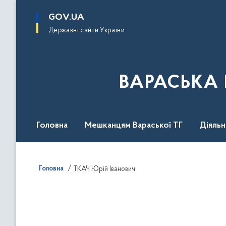
до
основного
GOV.UA
вмісту
Державні сайти України
ВАРАСЬКА 
Головна
Мешканцям Вараської ТГ
Діяль
Головна
ТКАЧ Юрій Іванович