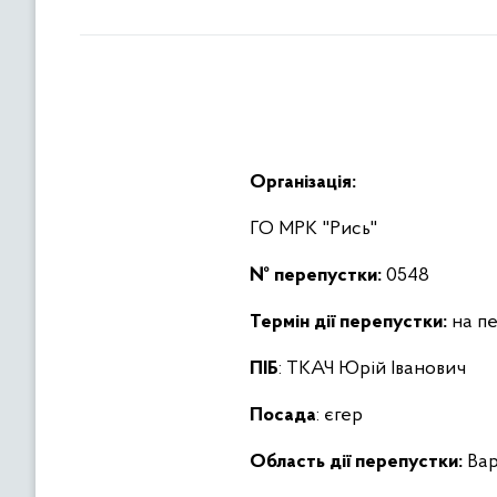
Організація:
ГО МРК "Рись"
№ перепустки:
0548
Термін дії перепустки:
на пе
ПІБ
: ТКАЧ Юрій Іванович
Посада
: єгер
Область дії перепустки:
Вар