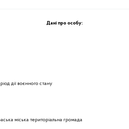
Дані про особу:
ріод дії воєнного стану
аська міська територіальна громада