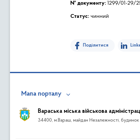
№ документу:
1299/01-29/25
Статус:
чинний
Поділитися
Link
Мапа порталу
Вараська міська військова адміністрац
34400, м.Вараш, майдан Незалежності, будинок 