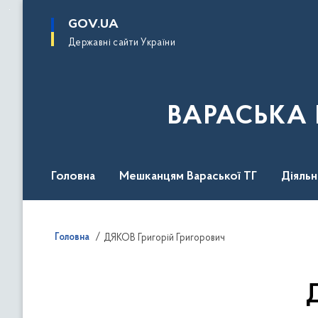
до
основного
GOV.UA
вмісту
Державні сайти України
ВАРАСЬКА 
Головна
Мешканцям Вараської ТГ
Діяль
Головна
ДЯКОВ Григорій Григорович