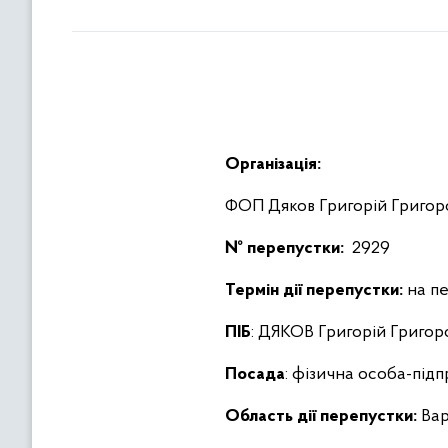
Організація:
ФОП Дяков Григорій Григор
№ перепустки:
2929
Термін дії перепустки:
на пе
ПІБ
: ДЯКОВ Григорій Григор
Посада
: фізична особа-під
Область дії перепустки:
Вар