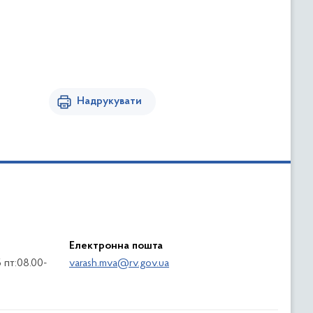
Надрукувати
Електронна пошта
5 пт:08.00-
varash.mva@rv.gov.ua