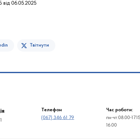
 від 06.05.2025
edin
Твітнути
Телефон
Час роботи:
ія
(067) 346 61 79
пн-чт:08.00-17.1
1
16.00