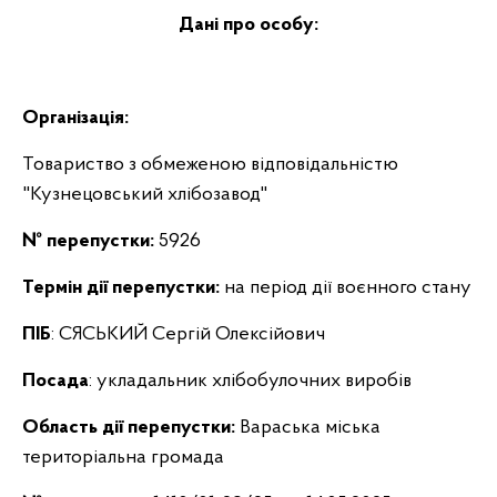
Дані про особу:
Організація:
Товариство з обмеженою відповідальністю
"Кузнецовський хлібозавод"
№ перепустки:
5926
Термін дії перепустки:
на період дії воєнного стану
ПІБ
: СЯСЬКИЙ Сергій Олексійович
Посада
: укладальник хлібобулочних виробів
Область дії перепустки:
Вараська міська
територіальна громада