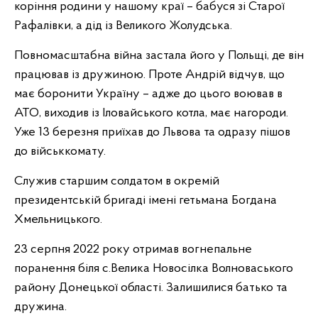
коріння родини у нашому краї – бабуся зі Старої
Рафалівки, а дід із Великого Жолудська.
Повномасштабна війна застала його у Польщі, де він
працював із дружиною. Проте Андрій відчув, що
має боронити Україну – адже до цього воював в
АТО, виходив із Іловайського котла, має нагороди.
Уже 13 березня приїхав до Львова та одразу пішов
до військкомату.
Служив старшим солдатом в окремій
президентській бригаді імені гетьмана Богдана
Хмельницького.
23 серпня 2022 року отримав вогнепальне
поранення біля с.Велика Новосілка Волноваського
району Донецької області. Залишилися батько та
дружина.