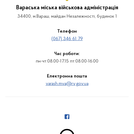
Вараська міська військова адміністрація
34400, м.Вараш, майдан Незалежності, будинок 1
Телефон
(067) 346 61 79
Час роботи:
пн-чт:08.00-17.15 пт:08.00-16.00
Електронна пошта
varash.mva@rv.gov.ua