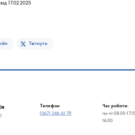
від 17.02.2025
edin
Твітнути
Телефон
Час роботи:
ія
(067) 346 61 79
пн-чт:08.00-17.1
1
16.00