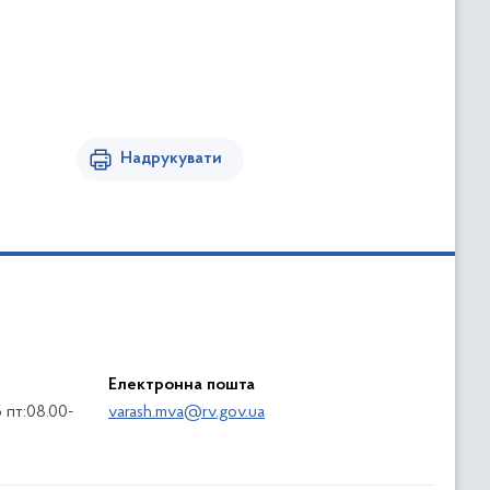
Надрукувати
Електронна пошта
5 пт:08.00-
varash.mva@rv.gov.ua