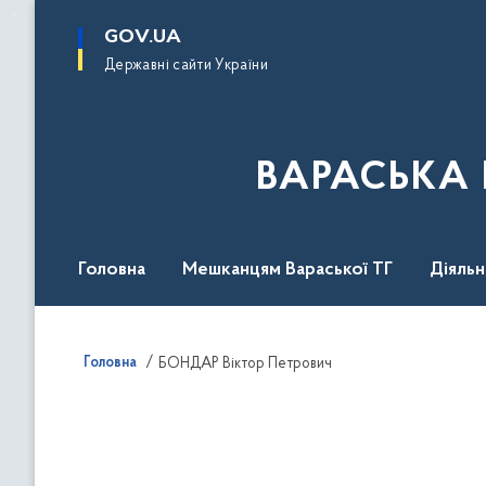
до
основного
GOV.UA
вмісту
Державні сайти України
ВАРАСЬКА 
Головна
Мешканцям Вараської ТГ
Діяль
Головна
БОНДАР Віктор Петрович