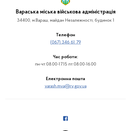
Вараська міська військова адміністрація
34400, м.Вараш, майдан Незалежності, будинок 1
Телефон
(067) 346 61 79
Час роботи:
пн-чт:08.00-17.15 пт:08.00-16.00
Електронна пошта
varash.mva@rv.gov.ua