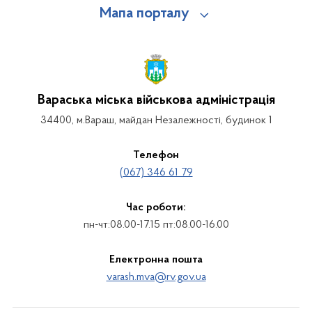
Мапа порталу
Вараська міська військова адміністрація
34400, м.Вараш, майдан Незалежності, будинок 1
Телефон
(067) 346 61 79
Час роботи:
пн-чт:08.00-17.15 пт:08.00-16.00
Електронна пошта
varash.mva@rv.gov.ua