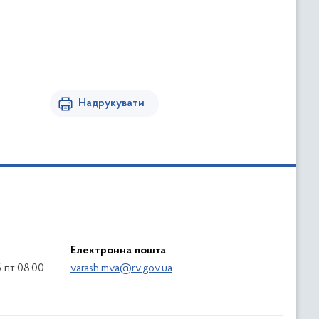
Надрукувати
Електронна пошта
5 пт:08.00-
varash.mva@rv.gov.ua