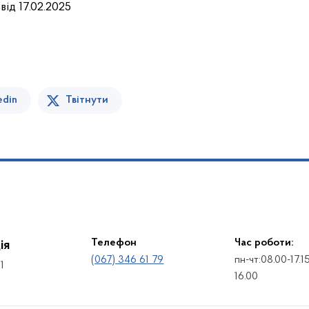
від 17.02.2025
edin
Твітнути
Телефон
Час роботи:
ія
(067) 346 61 79
пн-чт:08.00-17.1
1
16.00