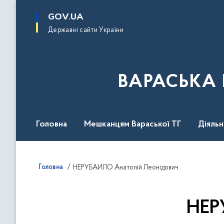
до
основного
GOV.UA
вмісту
Державні сайти України
ВАРАСЬКА 
Головна
Мешканцям Вараської ТГ
Діяль
Головна
НЕРУБАЙЛО Анатолій Леонідович
НЕР