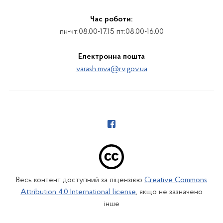
Час роботи:
пн-чт:08.00-17.15 пт:08.00-16.00
Електронна пошта
varash.mva@rv.gov.ua
Весь контент доступний за ліцензією
Creative Commons
Attribution 4.0 International license
, якщо не зазначено
інше