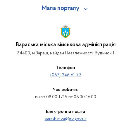
Мапа порталу
Вараська міська військова адміністрація
34400, м.Вараш, майдан Незалежності, будинок 1
Телефон
(067) 346 61 79
Час роботи:
пн-чт:08.00-17.15 пт:08.00-16.00
Електронна пошта
varash.mva@rv.gov.ua