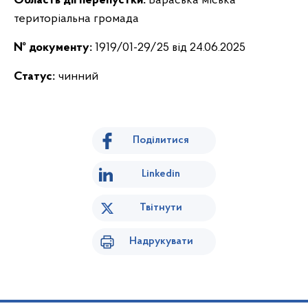
Область дії перепустки:
Вараська міська
територіальна громада
№ документу:
1919/01-29/25 від 24.06.2025
Статус:
чинний
Поділитися
Linkedin
Твітнути
Надрукувати