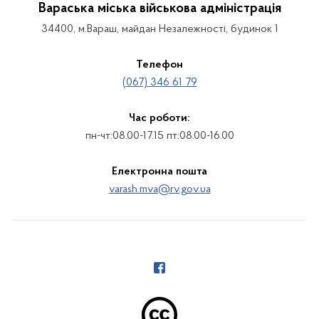
Вараська міська військова адміністрація
34400, м.Вараш, майдан Незалежності, будинок 1
Телефон
(067) 346 61 79
Час роботи:
пн-чт:08.00-17.15 пт:08.00-16.00
Електронна пошта
varash.mva@rv.gov.ua