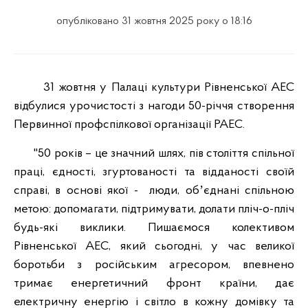
опубліковано 31 жовтня 2025 року о 18:16
31 жовтня у Палаці культури Рівненської АЕС
відбулися урочистості з нагоди 50-річчя створення
Первинної профспілкової організації РАЕС.
"50 років – це значний шлях, пів століття спільної
праці, єдності, згуртованості та відданості своїй
справі, в основі якої - люди, обʼєднані спільною
метою: допомагати, підтримувати, долати пліч-о-пліч
будь-які виклики. Пишаємося колективом
Рівненської АЕС, який сьогодні, у час великої
боротьби з російським агресором, впевнено
тримає енергетичний фронт країни, дає
електричну енергію і світло в кожну домівку та