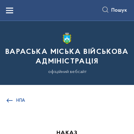
до
основного
Пошук
вмісту
Menu
ВАРАСЬКА МІСЬКА ВІЙСЬКОВА
АДМІНІСТРАЦІЯ
офіційний вебсайт
НПА
НАКАЗ