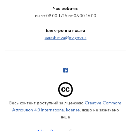
Час роботи:
пн-чт:08.00-17.15 пт:08.00-16.00
Електронна пошта
varash.mva@rv.gov.ua
Весь контент доступний за ліцензією
Creative Commons
Attribution 4.0 International license
, якщо не зазначено
інше