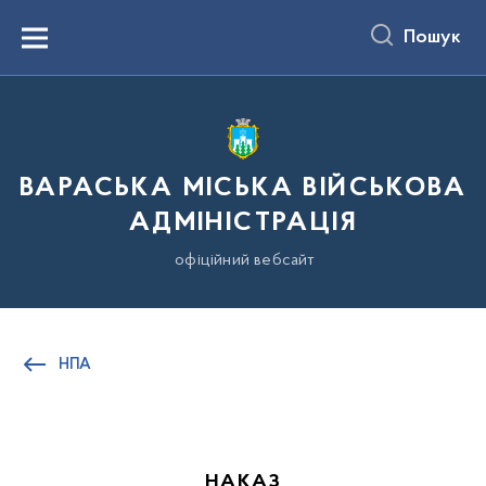
до
основного
Пошук
вмісту
Menu
ВАРАСЬКА МІСЬКА ВІЙСЬКОВА
АДМІНІСТРАЦІЯ
офіційний вебсайт
НПА
НАКАЗ